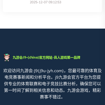
2025-12-07 09:12:53
欢迎访问九游会·J9(j9u-jyh.com)，您最可靠的体育及
电竞赛事新闻和分析平台。j9九游会官方平台为您提
供专业的体育联赛和电子竞技比赛分析，确保您可以
第一时间了解到相关信息和动态。九游会游戏，精彩
赛事不错过。