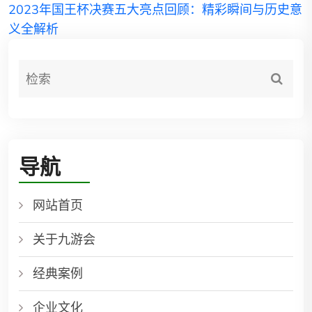
2023年国王杯决赛五大亮点回顾：精彩瞬间与历史意
义全解析
导航
网站首页
关于九游会
经典案例
企业文化