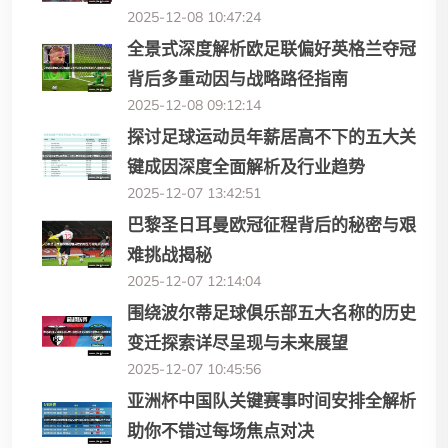
2025-12-08 10:47:24
全景式深度解析欧足联偏好英格兰夺冠
背后多重动因与战略路径指南
2025-12-08 09:12:14
探讨足球运动员年薪居高不下的五大关
键成因深度全面解析及行业趋势
2025-12-07 13:42:51
巴黎圣日耳曼欧冠征程背后的秘密与艰
难挑战揭秘
2025-12-07 12:14:04
围绕波尔蒂足球俱乐部五大名称的历史
变迁探索详尽呈现与未来展望
2025-12-07 10:45:56
亚洲杯中国队关键赛事时间安排全解析
助你不错过每场焦点对决