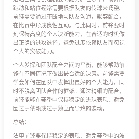
跑动和站位经常需要根据队友的传球来调整。
前锋需要通过不断地与队友沟通，默契配合，
在比赛中形成良性互动。与此同时，前锋要时
刻保持高度的个人决断能力，在合适的时机做
出正确的进攻选择，避免过度依赖队友而忽视
个人的突破能力。
个人发挥和团队配合之间的平衡，能够帮助前
锋在不同情况下做出最合适的决策。前锋需要
学会如何在团队中发挥出最好的个人能力，同
时不脱离团队合作的框架。通过精细的配合，
前锋能够在赛季中保持稳定的进球表现，避免
因过于依赖或过于独立而导致的波动。
总结：
法甲前锋要保持稳定的表现，避免赛季中的波