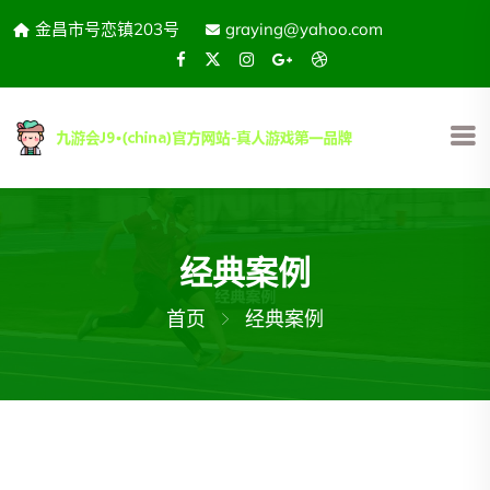
金昌市号恋镇203号
graying@yahoo.com
经典案例
首页
经典案例