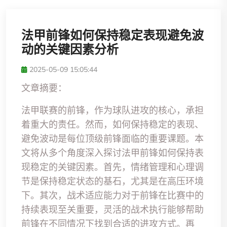
法甲前锋如何保持稳定表现避免波
动的关键因素分析
2025-05-09 15:05:44
文章摘要：
法甲联赛的前锋，作为球队进攻的核心，承担
着重大的责任。然而，如何保持稳定的表现、
避免波动是每位顶级前锋面临的重要课题。本
文将从多个角度深入探讨法甲前锋如何保持表
现稳定的关键因素。首先，情绪管理和心理调
节是保持稳定状态的基石，尤其是在高压环境
下。其次，战术适应能力对于前锋在比赛中的
持续表现至关重要，灵活的战术执行能够帮助
前锋在不同情况下找到合适的进攻方式。再