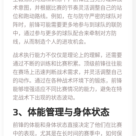
术意图，并根据比赛的节奏灵活调整自己的站
位和跑动路线。例如，在与防守严密的球队对
阵时，前锋可能需要更多地参与到球队的联防
中，通过参与更多的球队配合来牵制对方防
线，从而制造个人的进攻机会。
战术执行能力不仅仅是理论上的理解，还需要
通过不断的训练和比赛积累。顶级前锋往往能
在赛场上迅速判断战术需求，并灵活调整自己
的动作。通过在各种战术环境下的锻炼，前锋
能够增强适应不同比赛情况的能力，避免在特
定战术下出现的状态波动。
3、体能管理与身体状态
前锋的体能和身体状态直接决定了他们在比赛
中的表现，尤其是在长时间的赛季中，如何保