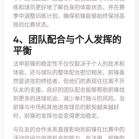
练和球员更好地了解自身的体能状态，并在赛
季中调整训练计划，确保前锋能够始终保持高
效的比赛状态。
4、团队配合与个人发挥的
平衡
法甲前锋的稳定性不仅仅取决于个人的技术和
体能，还与球队的整体配合密切相关。前锋虽
然是进攻的终结者，但他们的表现往往离不开
队友的支援。良好的团队配合能够帮助前锋找
到更多的进球机会，减少单打独斗的风险。当
前锋与中场和其他进攻球员的默契越来越好
时，前锋的发挥也会变得更加稳定。
与队友的合作关系直接影响到前锋在比赛中的
活动空间与创造机会的能力。在法甲，前锋的