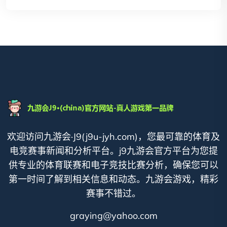
欢迎访问九游会·J9(j9u-jyh.com)，您最可靠的体育及
电竞赛事新闻和分析平台。j9九游会官方平台为您提
供专业的体育联赛和电子竞技比赛分析，确保您可以
第一时间了解到相关信息和动态。九游会游戏，精彩
赛事不错过。
graying@yahoo.com