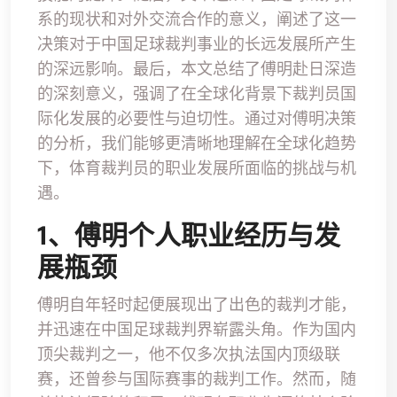
系的现状和对外交流合作的意义，阐述了这一
决策对于中国足球裁判事业的长远发展所产生
的深远影响。最后，本文总结了傅明赴日深造
的深刻意义，强调了在全球化背景下裁判员国
际化发展的必要性与迫切性。通过对傅明决策
的分析，我们能够更清晰地理解在全球化趋势
下，体育裁判员的职业发展所面临的挑战与机
遇。
1、傅明个人职业经历与发
展瓶颈
傅明自年轻时起便展现出了出色的裁判才能，
并迅速在中国足球裁判界崭露头角。作为国内
顶尖裁判之一，他不仅多次执法国内顶级联
赛，还曾参与国际赛事的裁判工作。然而，随