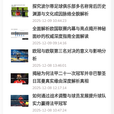
探究波尔蒂足球俱乐部多名称背后历史
渊源与文化成因脉络全貌解析
2025-12-09 10:44:23
全面解析欧国联赛内幕与亮点揭开神秘
面纱的权威深度指南全面解读
2025-12-09 09:14:16
欧冠与欧联第三名对决的意义与影响分
析
2025-12-08 13:46:01
揭秘为何法甲二十一次冠军并非巴黎圣
日耳曼真实缘由深度解析真相
2025-12-08 12:17:14
如何通过战术调整与球员发展提升球队
实力赢得法甲冠军
2025-12-08 10:47:24