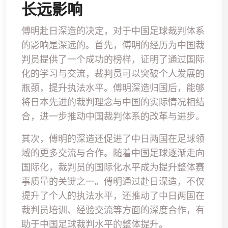
长远影响
傅明赴日深造的决定，对于中国足球裁判体系
的影响是深远的。首先，傅明的经历为中国裁
判员提供了一个成功的榜样，证明了通过国际
化的学习与交流，裁判员可以突破个人发展的
瓶颈，提升执法水平。傅明深造归国后，能够
将日本先进的裁判理念与中国的实际情况相结
合，进一步推动中国裁判体系的改革与进步。
其次，傅明的深造还促进了中日两国在足球领
域的更多交流与合作。随着中国足球逐渐走向
国际化，裁判员的国际化水平成为提升整体赛
事质量的关键之一。傅明通过赴日深造，不仅
提升了个人的执法水平，还推动了中日两国在
裁判员培训、经验交流等方面的深度合作，有
助于中国足球裁判水平的整体提升。