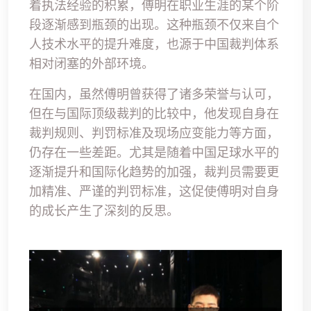
着执法经验的积累，傅明在职业生涯的某个阶
段逐渐感到瓶颈的出现。这种瓶颈不仅来自个
人技术水平的提升难度，也源于中国裁判体系
相对闭塞的外部环境。
在国内，虽然傅明曾获得了诸多荣誉与认可，
但在与国际顶级裁判的比较中，他发现自身在
裁判规则、判罚标准及现场应变能力等方面，
仍存在一些差距。尤其是随着中国足球水平的
逐渐提升和国际化趋势的加强，裁判员需要更
加精准、严谨的判罚标准，这促使傅明对自身
的成长产生了深刻的反思。